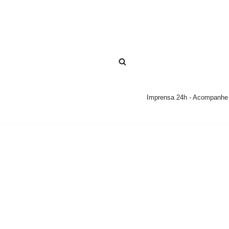
Pular
para
o
conteúdo
Imprensa 24h - Acompanhe a