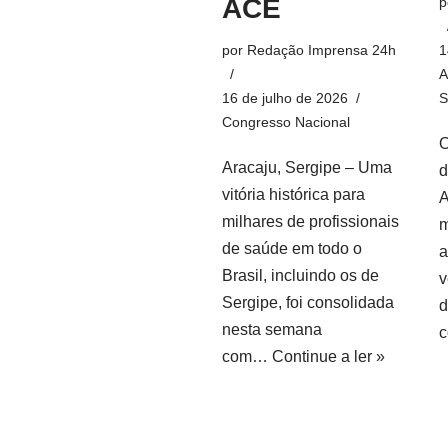
ACE
p
por
Redação Imprensa 24h
1
A
16 de julho de 2026
S
Congresso Nacional
O
Aracaju, Sergipe – Uma
d
vitória histórica para
A
milhares de profissionais
m
de saúde em todo o
a
Brasil, incluindo os de
v
Sergipe, foi consolidada
d
nesta semana
com…
Continue a ler »