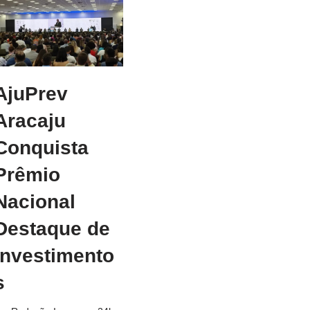
AjuPrev
Aracaju
Conquista
Prêmio
Nacional
Destaque de
Investimento
s