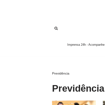
Pular
para
o
conteúdo
Imprensa 24h - Acompanhe a
Previdência
Previdência