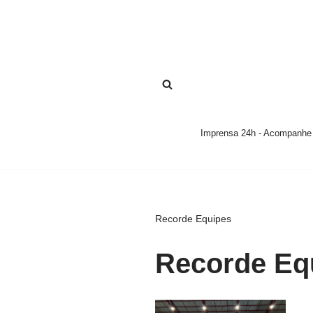
Pular
para
o
conteúdo
Imprensa 24h - Acompanhe a
Recorde Equipes
Recorde Eq