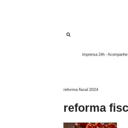
Pular
para
o
conteúdo
Imprensa 24h - Acompanhe a
reforma fiscal 2024
reforma fis