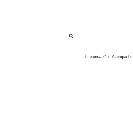
Pular
para
o
conteúdo
Imprensa 24h - Acompanhe a