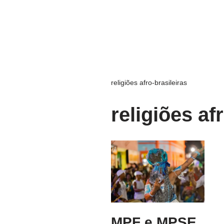
religiões afro-brasileiras
religiões af
MPF e MPSE