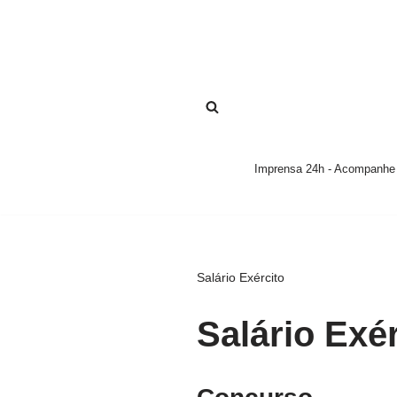
Pular
para
o
conteúdo
Imprensa 24h - Acompanhe a
Salário Exército
Salário Exér