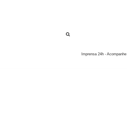
Pular
para
o
conteúdo
Imprensa 24h - Acompanhe a