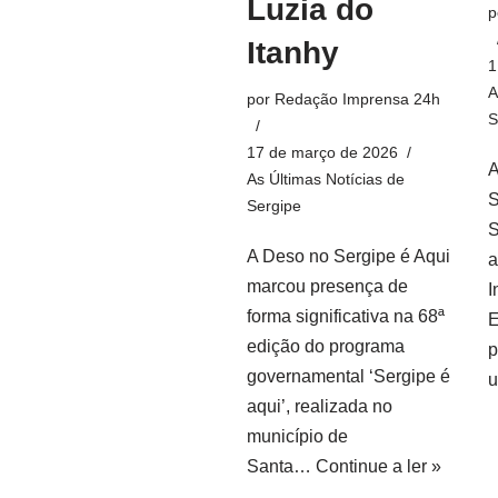
Luzia do
p
Itanhy
1
A
por
Redação Imprensa 24h
S
17 de março de 2026
A
As Últimas Notícias de
S
Sergipe
S
A Deso no Sergipe é Aqui
a
marcou presença de
I
forma significativa na 68ª
E
edição do programa
p
governamental ‘Sergipe é
aqui’, realizada no
município de
Santa…
Continue a ler »