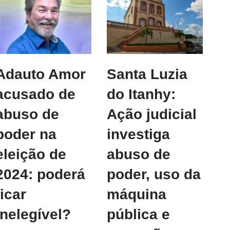
Adauto Amor
Santa Luzia
acusado de
do Itanhy:
abuso de
Ação judicial
poder na
investiga
eleição de
abuso de
2024: poderá
poder, uso da
ficar
máquina
inelegível?
pública e