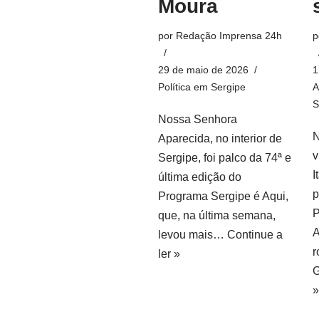
Moura
por
Redação Imprensa 24h
p
29 de maio de 2026
1
Política em Sergipe
A
S
Nossa Senhora
N
Aparecida, no interior de
v
Sergipe, foi palco da 74ª e
I
última edição do
p
Programa Sergipe é Aqui,
P
que, na última semana,
A
levou mais…
Continue a
r
ler »
»