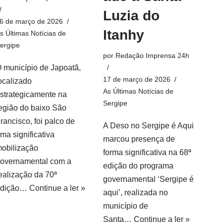
Luzia do
6 de março de 2026
Itanhy
s Últimas Notícias de
ergipe
por
Redação Imprensa 24h
 município de Japoatã,
17 de março de 2026
ocalizado
As Últimas Notícias de
strategicamente na
Sergipe
egião do baixo São
rancisco, foi palco de
A Deso no Sergipe é Aqui
ma significativa
marcou presença de
obilização
forma significativa na 68ª
overnamental com a
edição do programa
ealização da 70ª
governamental ‘Sergipe é
edição…
Continue a ler »
aqui’, realizada no
município de
Santa…
Continue a ler »