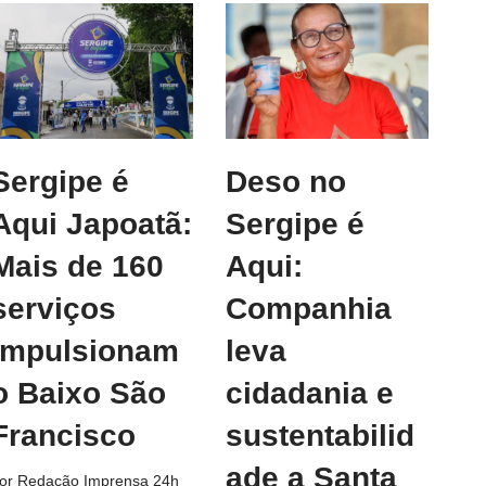
Sergipe é
Deso no
Aqui Japoatã:
Sergipe é
Mais de 160
Aqui:
serviços
Companhia
impulsionam
leva
o Baixo São
cidadania e
Francisco
sustentabilid
ade a Santa
or
Redação Imprensa 24h