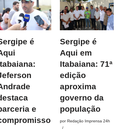
Sergipe é
Sergipe é
Aqui
Aqui em
Itabaiana:
Itabaiana: 71ª
Jeferson
edição
Andrade
aproxima
destaca
governo da
parceria e
população
compromisso
por
Redação Imprensa 24h