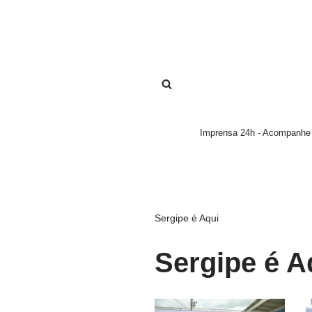
Pular
para
o
conteúdo
Imprensa 24h - Acompanhe a
Sergipe é Aqui
Sergipe é A