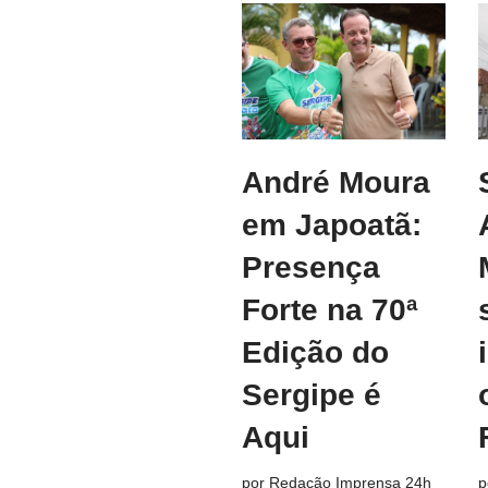
André Moura
em Japoatã:
Presença
Forte na 70ª
Edição do
Sergipe é
Aqui
por
Redação Imprensa 24h
p