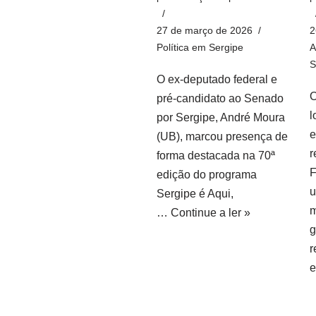
27 de março de 2026
2
Política em Sergipe
A
S
O ex-deputado federal e
O
pré-candidato ao Senado
l
por Sergipe, André Moura
e
(UB), marcou presença de
r
forma destacada na 70ª
F
edição do programa
u
Sergipe é Aqui,
m
…
Continue a ler »
g
r