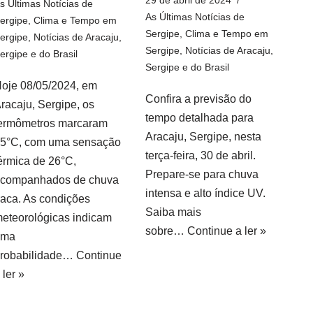
s Últimas Notícias de
As Últimas Notícias de
ergipe
,
Clima e Tempo em
Sergipe
,
Clima e Tempo em
ergipe
,
Notícias de Aracaju,
Sergipe
,
Notícias de Aracaju,
ergipe e do Brasil
Sergipe e do Brasil
oje 08/05/2024, em
Confira a previsão do
racaju, Sergipe, os
tempo detalhada para
ermômetros marcaram
Aracaju, Sergipe, nesta
5°C, com uma sensação
terça-feira, 30 de abril.
érmica de 26°C,
Prepare-se para chuva
companhados de chuva
intensa e alto índice UV.
raca. As condições
Saiba mais
eteorológicas indicam
sobre…
Continue a ler »
uma
robabilidade…
Continue
 ler »