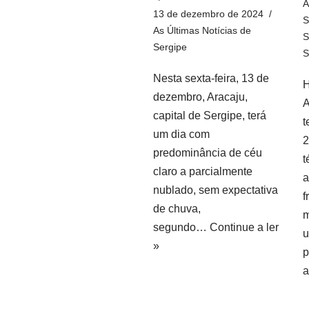
A
13 de dezembro de 2024
S
As Últimas Notícias de
S
Sergipe
S
Nesta sexta-feira, 13 de
H
dezembro, Aracaju,
A
capital de Sergipe, terá
t
um dia com
2
predominância de céu
t
claro a parcialmente
a
nublado, sem expectativa
f
de chuva,
m
segundo…
Continue a ler
»
p
a