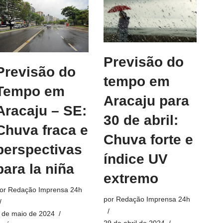
Previsão do
Previsão do
tempo em
Tempo em
Aracaju para
Aracaju – SE:
30 de abril:
Chuva fraca e
Chuva forte e
perspectivas
índice UV
para la niña
extremo
or
Redação Imprensa 24h
por
Redação Imprensa 24h
 de maio de 2024
29 de abril de 2024