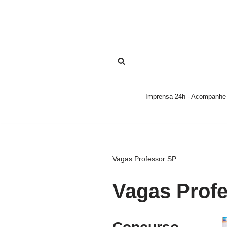
Pular
para
o
conteúdo
Imprensa 24h - Acompanhe a
Vagas Professor SP
Vagas Prof