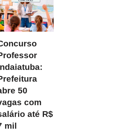
Concurso
Professor
Indaiatuba:
Prefeitura
abre 50
vagas com
salário até R$
7 mil