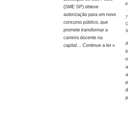
p
(SME SP) obteve
autorização para um novo
7
concurso público, que
C
promete transformar a
S
carreira docente na
A
capital…
Continue a ler »
I
i
a
a
p
d