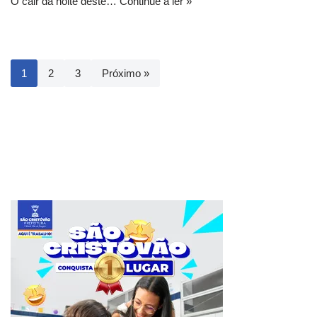
O cair da noite deste…
Continue a ler »
1
2
3
Próximo »