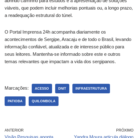
abrindo caminho para estudos e a apresentação de soluções
viáveis, que podem incluir melhorias pontuais ou, a longo prazo,
a readequação estrutural do túnel.
O Portal Imprensa 24h acompanha diariamente os
acontecimentos de Sergipe, Aracaju e de todo o Brasil, levando
informação confiável, atualizada e de interesse público para
seus leitores. Mantenha-se informado sobre este e outros
temas relevantes que impactam a vida dos sergipanos.
Marcações:
ACESSO
DNIT
INFRAESTRUTURA
PATIOBA
QUILOMBOLA
ANTERIOR
PRÓXIMO
Visão Pesquisas aponta
Yandra Moura articula diálogo