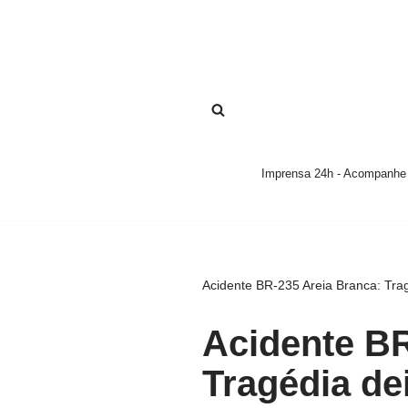
Pular
para
o
conteúdo
Imprensa 24h - Acompanhe a
Acidente BR-235 Areia Branca: Trag
Acidente BR
Tragédia de