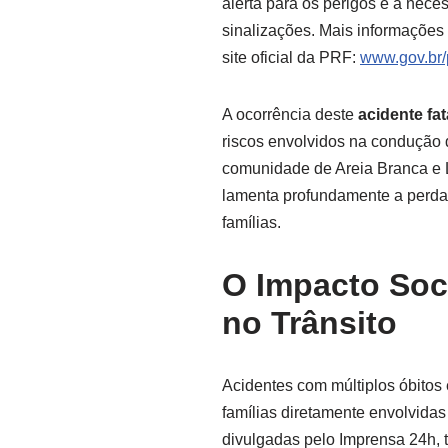
alerta para os perigos e a neces
sinalizações. Mais informações
site oficial da PRF:
www.gov.br/p
A ocorrência deste
acidente fa
riscos envolvidos na condução 
comunidade de Areia Branca e L
lamenta profundamente a perda d
famílias.
O Impacto Soci
no Trânsito
Acidentes com múltiplos óbitos 
famílias diretamente envolvida
divulgadas pelo Imprensa 24h, 