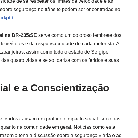
sidade de se respeitar os limites de velocidade e as
 sobre segurança no trânsito podem ser encontradas no
rf/pt-br
.
tal na BR-235/SE
serve como um doloroso lembrete dos
de veículos e da responsabilidade de cada motorista. A
aranjeiras, assim como todo o estado de Sergipe,
as quatro vidas e se solidariza com os feridos e suas
al e a Conscientização
e feridos causam um profundo impacto social, tanto nas
s quanto na comunidade em geral. Notícias como esta,
trazem à tona a discussão sobre a segurança viária e as