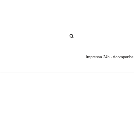
Pular
para
o
conteúdo
Imprensa 24h - Acompanhe a