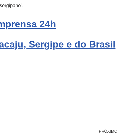
 sergipano”.
mprensa 24h
acaju, Sergipe e do Brasil
PRÓXIMO