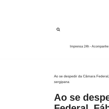
Pular
para
o
conteúdo
Imprensa 24h - Acompanhe a
Ao se despedir da Câmara Federal, 
sergipana
Ao se desp
Federal, Fáb