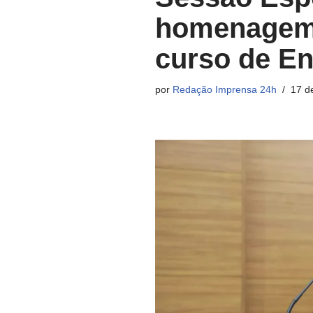
homenagem 
curso de E
por
Redação Imprensa 24h
17 d