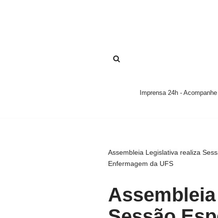
Pular
para
o
conteúdo
Imprensa 24h - Acompanhe a
Assembleia Legislativa realiza Se
Enfermagem da UFS
Assembleia 
Sessão Esp