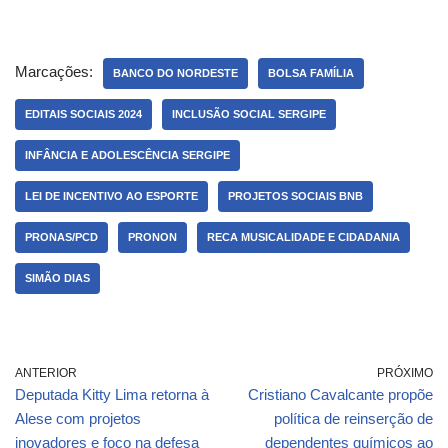
Marcações:
BANCO DO NORDESTE
BOLSA FAMÍLIA
EDITAIS SOCIAIS 2024
INCLUSÃO SOCIAL SERGIPE
INFÂNCIA E ADOLESCÊNCIA SERGIPE
LEI DE INCENTIVO AO ESPORTE
PROJETOS SOCIAIS BNB
PRONAS/PCD
PRONON
RECA MUSICALIDADE E CIDADANIA
SIMÃO DIAS
ANTERIOR
PRÓXIMO
Deputada Kitty Lima retorna à
Cristiano Cavalcante propõe
Alese com projetos
política de reinserção de
inovadores e foco na defesa
dependentes químicos ao