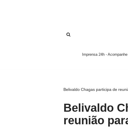
Pular
para
o
conteúdo
Imprensa 24h - Acompanhe a
Belivaldo Chagas participa de reun
Belivaldo C
reunião par