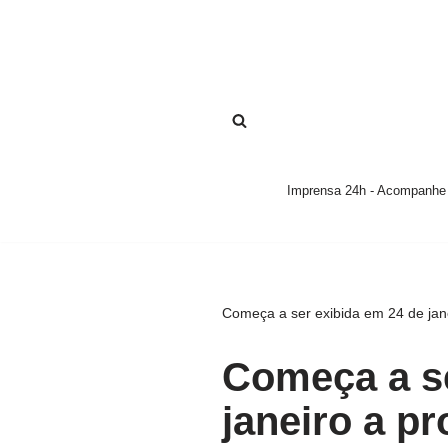
Pular
para
o
conteúdo
Imprensa 24h - Acompanhe a
Começa a ser exibida em 24 de jane
Começa a se
janeiro a p