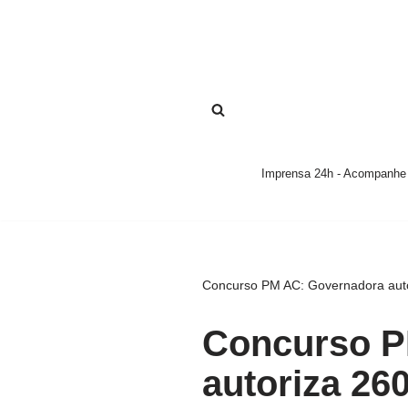
Pular
para
o
conteúdo
Imprensa 24h - Acompanhe a
Concurso PM AC: Governadora autor
Concurso P
autoriza 26