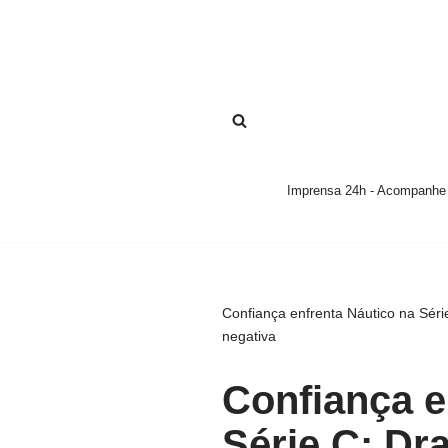
Pular
para
o
conteúdo
Imprensa 24h - Acompanhe a
Confiança enfrenta Náutico na Série
negativa
Confiança e
Série C: Dr