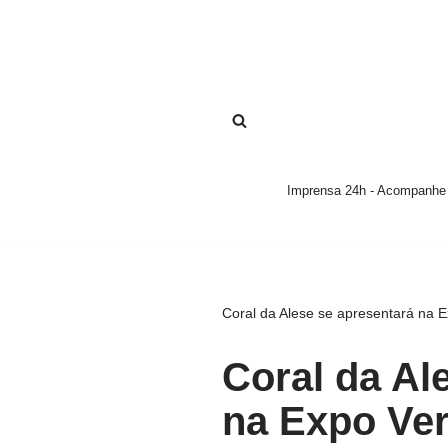
Pular
para
o
conteúdo
Imprensa 24h - Acompanhe a
Coral da Alese se apresentará na 
Coral da Al
na Expo Ve