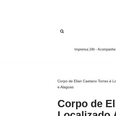
Pular
para
o
conteúdo
Imprensa 24h - Acompanhe a
Corpo de Elian Caetano Torres é Lo
e Alagoas
Corpo de El
Localizado 