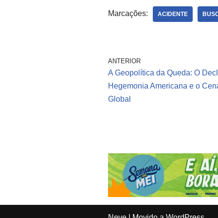
Marcações:
ACIDENTE
BUS
ANTERIOR
A Geopolítica da Queda: O Decl
Hegemonia Americana e o Cená
Global
Neve
| Movido a
WordPress