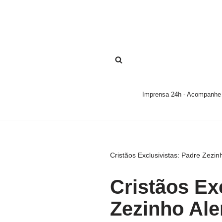
Pular
para
o
conteúdo
Imprensa 24h - Acompanhe a
Cristãos Exclusivistas: Padre Zezin
Cristãos Ex
Zezinho Ale