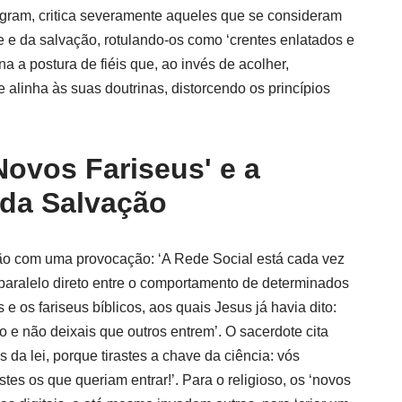
tagram, critica severamente aqueles que se consideram
e e da salvação, rotulando-os como ‘crentes enlatados e
a a postura de fiéis que, ao invés de acolher,
alinha às suas doutrinas, distorcendo os princípios
'Novos Fariseus' e a
 da Salvação
xão com uma provocação: ‘A Rede Social está cada vez
m paralelo direto entre o comportamento de determinados
e os fariseus bíblicos, aos quais Jesus já havia dito:
o e não deixais que outros entrem’. O sacerdote cita
s da lei, porque tirastes a chave da ciência: vós
es os que queriam entrar!’. Para o religioso, os ‘novos