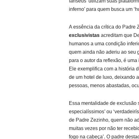
fariseus’ utilizam suas platafor
inferno’ para quem busca um ‘h
A essência da crítica do Padre
exclusivistas
acreditam que De
humanos a uma condição inferio
quem ainda não aderiu ao seu gr
para o autor da reflexão, é um
Ele exemplifica com a história
de um hotel de luxo, deixando 
pessoas, menos abastadas, oc
Essa mentalidade de exclusão s
especialíssimos’ ou ‘verdadeir
de Padre Zezinho, quem não ade
muitas vezes por não ter recebi
fogo na cabeça’. O padre dest