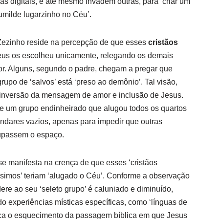
mas digitais, e até mesmo invadem outras, para ‘criar um
umilde lugarzinho no Céu’.
 Zezinho reside na percepção de que esses
cristãos
us os escolheu unicamente, relegando os demais
r. Alguns, segundo o padre, chegam a pregar que
upo de ‘salvos’ está ‘preso ao demônio’. Tal visão,
a inversão da mensagem de amor e inclusão de Jesus.
 de um grupo endinheirado que alugou todos os quartos
andares vazios, apenas para impedir que outras
upassem o espaço.
e manifesta na crença de que esses ‘cristãos
íssimos’ teriam ‘alugado o Céu’. Conforme a observação
re ao seu ‘seleto grupo’ é caluniado e diminuído,
do experiências místicas específicas, como ‘línguas de
aca o esquecimento da passagem bíblica em que Jesus