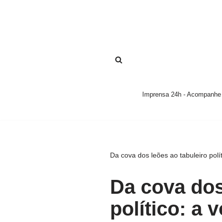
Pular
para
o
conteúdo
Imprensa 24h - Acompanhe a
Da cova dos leões ao tabuleiro polí
Da cova dos
político: a 