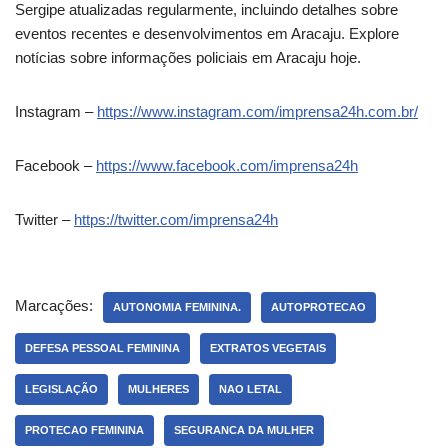
Sergipe atualizadas regularmente, incluindo detalhes sobre
eventos recentes e desenvolvimentos em Aracaju. Explore
notícias sobre informações policiais em Aracaju hoje.
Instagram –
https://www.instagram.com/imprensa24h.com.br/
Facebook –
https://www.facebook.com/imprensa24h
Twitter –
https://twitter.com/imprensa24h
Marcações:
AUTONOMIA FEMININA.
AUTOPROTECAO
DEFESA PESSOAL FEMININA
EXTRATOS VEGETAIS
LEGISLAÇÃO
MULHERES
NAO LETAL
PROTECAO FEMININA
SEGURANCA DA MULHER