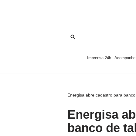
Pular
para
o
conteúdo
Imprensa 24h - Acompanhe a
Energisa abre cadastro para banco
Energisa ab
banco de ta