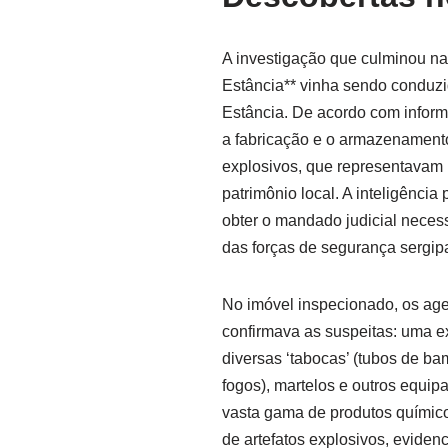
A investigação que culminou na
Estância** vinha sendo conduz
Estância. De acordo com informa
a fabricação e o armazenamento
explosivos, que representavam
patrimônio local. A inteligência
obter o mandado judicial neces
das forças de segurança sergip
No imóvel inspecionado, os ag
confirmava as suspeitas: uma ex
diversas ‘tabocas’ (tubos de b
fogos), martelos e outros equ
vasta gama de produtos químic
de artefatos explosivos, evide