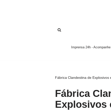
Pular
para
o
conteúdo
Imprensa 24h - Acompanhe a
Fábrica Clandestina de Explosivos e
Fábrica Cla
Explosivos 