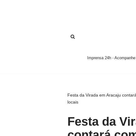
Pular
para
o
conteúdo
Imprensa 24h - Acompanhe a
Festa da Virada em Aracaju conta
locais
Festa da Vi
contará co