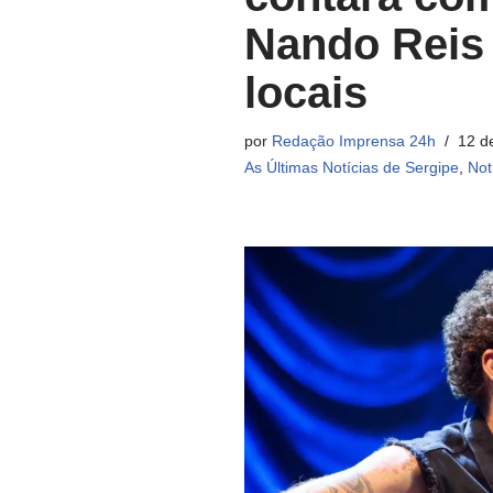
Nando Reis 
locais
por
Redação Imprensa 24h
12 d
As Últimas Notícias de Sergipe
,
Not