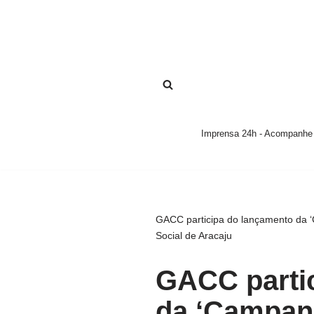
Pular
para
o
conteúdo
Imprensa 24h - Acompanhe a
GACC participa do lançamento da ‘
Social de Aracaju
GACC parti
da ‘Campanh