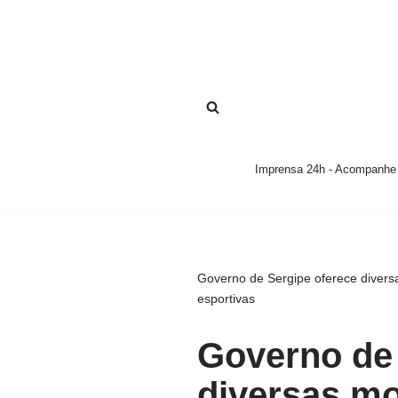
Pular
para
o
conteúdo
Imprensa 24h - Acompanhe a
Governo de Sergipe oferece divers
esportivas
Governo de 
diversas mo