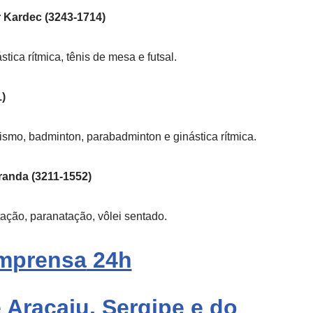
 Kardec (3243-1714)
ástica rítmica, tênis de mesa e futsal.
)
tismo, badminton, parabadminton e ginástica rítmica.
randa (3211-1552)
ação, paranatação, vôlei sentado.
mprensa
24h
 Aracaju, Sergipe e do