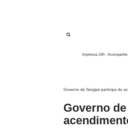
Pular
para
o
conteúdo
Imprensa 24h - Acompanhe a
Governo de Sergipe participa do ac
Governo de 
acendiment