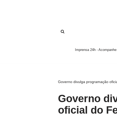
Pular
para
o
conteúdo
Imprensa 24h - Acompanhe a
Governo divulga programação ofici
Governo di
oficial do 