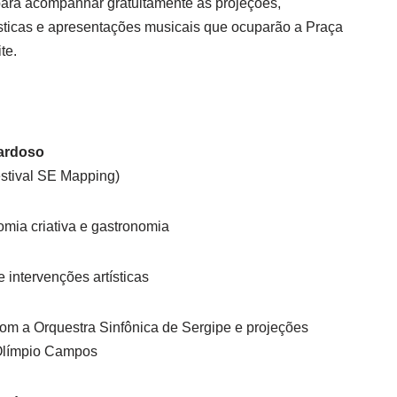
 para acompanhar gratuitamente as projeções,
ísticas e apresentações musicais que ocuparão a Praça
te.
Cardoso
estival SE Mapping)
omia criativa e gastronomia
 intervenções artísticas
com a Orquestra Sinfônica de Sergipe e projeções
 Olímpio Campos