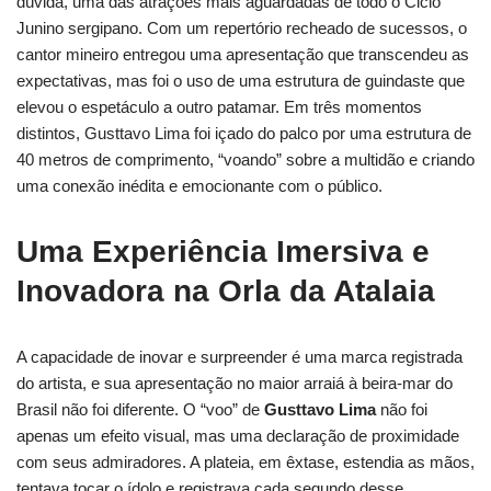
dúvida, uma das atrações mais aguardadas de todo o Ciclo
Junino sergipano. Com um repertório recheado de sucessos, o
cantor mineiro entregou uma apresentação que transcendeu as
expectativas, mas foi o uso de uma estrutura de guindaste que
elevou o espetáculo a outro patamar. Em três momentos
distintos, Gusttavo Lima foi içado do palco por uma estrutura de
40 metros de comprimento, “voando” sobre a multidão e criando
uma conexão inédita e emocionante com o público.
Uma Experiência Imersiva e
Inovadora na Orla da Atalaia
A capacidade de inovar e surpreender é uma marca registrada
do artista, e sua apresentação no maior arraiá à beira-mar do
Brasil não foi diferente. O “voo” de
Gusttavo Lima
não foi
apenas um efeito visual, mas uma declaração de proximidade
com seus admiradores. A plateia, em êxtase, estendia as mãos,
tentava tocar o ídolo e registrava cada segundo desse