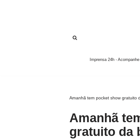
Pular
para
o
conteúdo
Imprensa 24h - Acompanhe a
Amanhã tem pocket show gratuito 
Amanhã tem
gratuito da