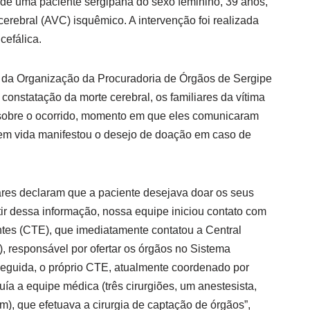
a de uma paciente sergipana do sexo feminino, 39 anos,
cerebral (AVC) isquêmico. A intervenção foi realizada
cefálica.
da Organização da Procuradoria de Órgãos de Sergipe
onstatação da morte cerebral, os familiares da vítima
 sobre o ocorrido, momento em que eles comunicaram
 em vida manifestou o desejo de doação em caso de
iares declaram que a paciente desejava doar os seus
ir dessa informação, nossa equipe iniciou contato com
ntes (CTE), que imediatamente contatou a Central
, responsável por ofertar os órgãos no Sistema
eguida, o próprio CTE, atualmente coordenado por
uía a equipe médica (três cirurgiões, um anestesista,
), que efetuava a cirurgia de captação de órgãos”,