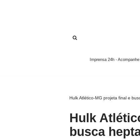
Pular
para
o
conteúdo
Imprensa 24h - Acompanhe a
Hulk Atlético-MG projeta final e b
Hulk Atlétic
busca hept