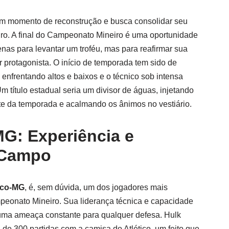
 um momento de reconstrução e busca consolidar seu
leiro. A final do Campeonato Mineiro é uma oportunidade
nas para levantar um troféu, mas para reafirmar sua
r protagonista. O início de temporada tem sido de
enfrentando altos e baixos e o técnico sob intensa
m título estadual seria um divisor de águas, injetando
nte da temporada e acalmando os ânimos no vestiário.
MG: Experiência e
 Campo
tico-MG
, é, sem dúvida, um dos jogadores mais
peonato Mineiro. Sua liderança técnica e capacidade
uma ameaça constante para qualquer defesa. Hulk
de 300 partidas com a camisa do Atlético, um feito que