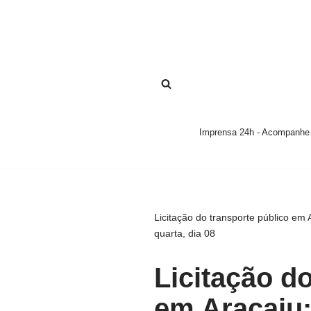
Pular
para
o
conteúdo
Imprensa 24h - Acompanhe a
Licitação do transporte público em 
quarta, dia 08
Licitação d
em Aracaju