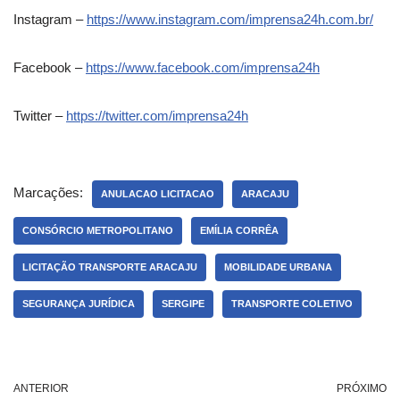
Instagram –
https://www.instagram.com/imprensa24h.com.br/
Facebook –
https://www.facebook.com/imprensa24h
Twitter –
https://twitter.com/imprensa24h
Marcações:
ANULACAO LICITACAO
ARACAJU
CONSÓRCIO METROPOLITANO
EMÍLIA CORRÊA
LICITAÇÃO TRANSPORTE ARACAJU
MOBILIDADE URBANA
SEGURANÇA JURÍDICA
SERGIPE
TRANSPORTE COLETIVO
ANTERIOR
PRÓXIMO