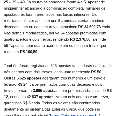
25 – 39 – 49
. Já os trevos sorteados foram
4 e 5
. Apesar de
ninguém ter alcançado a combinação completa, milhares de
apostadores foram premiados nas faixas inferiores. Os
resultados oficiais apontam que
5 apostas
acertaram cinco
dezenas e um ou nenhum trevo, garantindo
R$ 34.602,73
cada.
Nas demais modalidades, houve 24 apostas premiadas com
quatro acertos e dois trevos, rendendo
R$ 2.376,56
; além de
567 apostas com quatro acertos e um ou nenhum trevo, que
recebem
R$ 100,59
.
Também foram registradas 528 apostas vencedoras na faixa de
três acertos com dois trevos, cada uma recebendo
R$ 50
.
Outras
5.625 apostas
acertaram três números e um trevo e
levarão
R$ 24
. Já os premiados com duas dezenas e dois
trevos somaram
3.995 apostas
, com prêmios individuais de
R$
12
, enquanto
42.837 apostas
tiveram dois acertos e um trevo,
garantindo
R$ 6
cada. Todos os valores são confirmados
diretamente no sistema das Loterias Caixa, que pode ser
consultado pelo link oficial (
https://loterias.caixa.gov.br
).