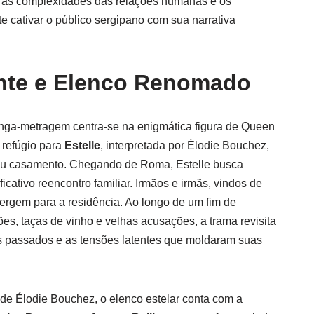
a as complexidades das relações humanas e os
e cativar o público sergipano com sua narrativa
nte e Elenco Renomado
longa-metragem centra-se na enigmática figura de Queen
 refúgio para
Estelle
, interpretada por Élodie Bouchez,
u casamento. Chegando de Roma, Estelle busca
icativo reencontro familiar. Irmãos e irmãs, vindos de
ergem para a residência. Ao longo de um fim de
s, taças de vinho e velhas acusações, a trama revisita
es passados e as tensões latentes que moldaram suas
e Élodie Bouchez, o elenco estelar conta com a