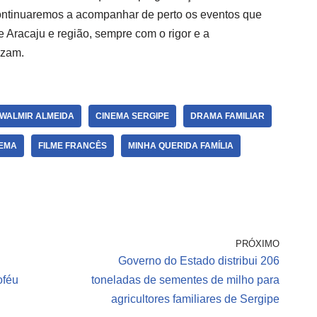
ontinuaremos a acompanhar de perto os eventos que
e Aracaju e região, sempre com o rigor e a
izam.
 WALMIR ALMEIDA
CINEMA SERGIPE
DRAMA FAMILIAR
NEMA
FILME FRANCÊS
MINHA QUERIDA FAMÍLIA
PRÓXIMO
Governo do Estado distribui 206
oféu
toneladas de sementes de milho para
agricultores familiares de Sergipe