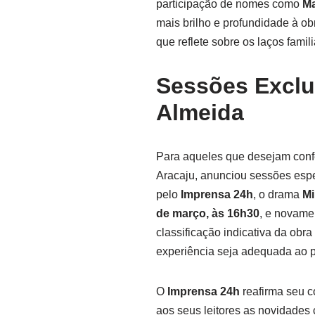
participação de nomes como
Ma
mais brilho e profundidade à o
que reflete sobre os laços fami
Sessões Exclu
Almeida
Para aqueles que desejam confe
Aracaju, anunciou sessões espe
pelo
Imprensa 24h
, o drama
Mi
de março, às 16h30
, e novame
classificação indicativa da obr
experiência seja adequada ao pú
O
Imprensa 24h
reafirma seu c
aos seus leitores as novidades