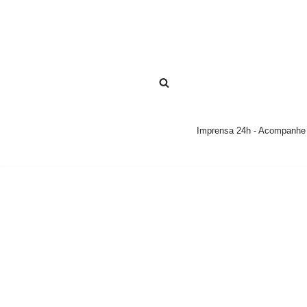
Pular
para
o
conteúdo
Imprensa 24h - Acompanhe a