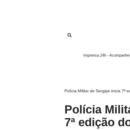
Pular
para
o
conteúdo
Imprensa 24h - Acompanhe a
Polícia Militar de Sergipe inicia 
Polícia Mili
7ª edição d