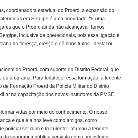
s, coordenadora estadual do Proerd, a expansão do
 atendidas em Sergipe é uma prioridade. “É uma
gares que o Proerd ainda não alcançava. Temos
Sergipe, inclusive de operacionais, pois essa ligação é
trabalho floresça, cresça e dê bons frutos”, destacou
ional do Proerd, com suporte do Distrito Federal, que
 do programa. Para fortalecer essa formação, a tenente
o de Formação Proerd da Polícia Militar do Distrito
xiliar na capacitação dos novos instrutores da PMSE.
nsformar vidas por meio do conhecimento. O nosso
riança e que ela nos leve como amigos, como
e policial ser ruim e truculento”, afirmou a tenente
ia da segurança pública ser vista como um esforço