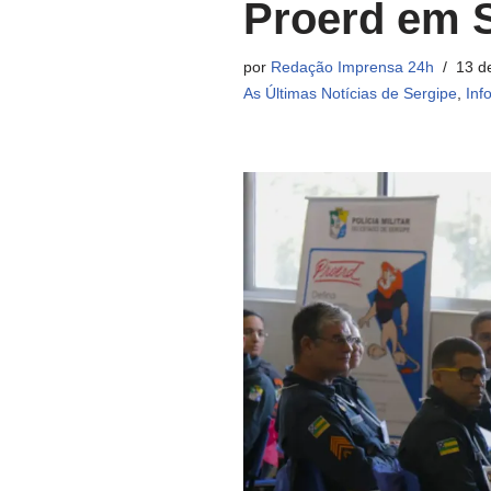
Proerd em 
por
Redação Imprensa 24h
13 d
As Últimas Notícias de Sergipe
,
Inf