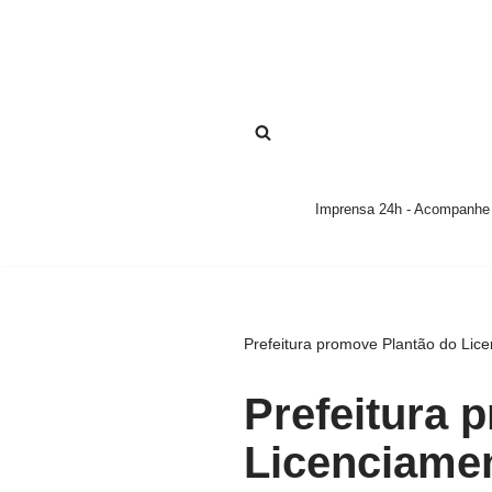
Pular
para
o
conteúdo
Imprensa 24h - Acompanhe a
Prefeitura promove Plantão do Li
Prefeitura 
Licenciame