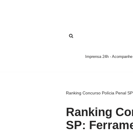
Pular
para
o
conteúdo
Imprensa 24h - Acompanhe a
Ranking Concurso Polícia Penal S
Ranking Con
SP: Ferram