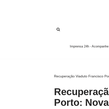
Pular
para
o
conteúdo
Imprensa 24h - Acompanhe a
Recuperação Viaduto Francisco Port
Recuperaçã
Porto: Nova 