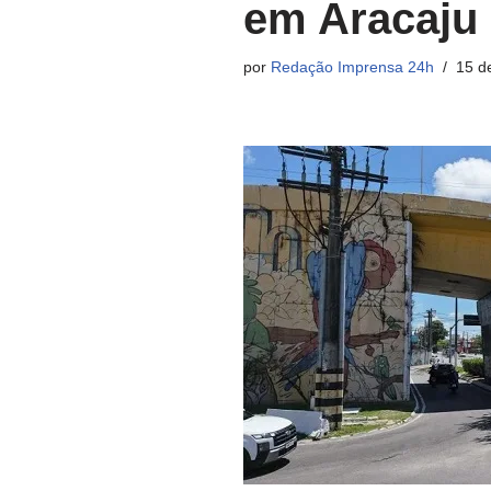
em Aracaju
por
Redação Imprensa 24h
15 d