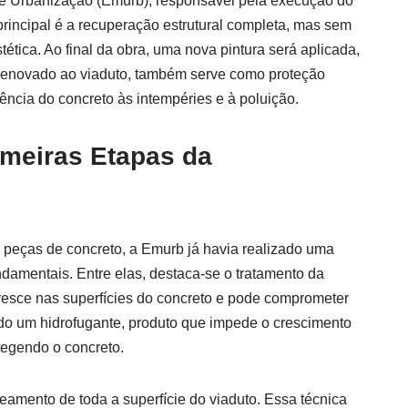
e Urbanização (Emurb), responsável pela execução do
 principal é a recuperação estrutural completa, mas sem
stética. Ao final da obra, uma nova pintura será aplicada,
 renovado ao viaduto, também serve como proteção
tência do concreto às intempéries e à poluição.
imeiras Etapas da
peças de concreto, a Emurb já havia realizado uma
ndamentais. Entre elas, destaca-se o tratamento da
resce nas superfícies do concreto e pode comprometer
icado um hidrofugante, produto que impede o crescimento
otegendo o concreto.
ateamento de toda a superfície do viaduto. Essa técnica