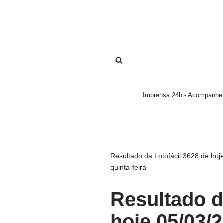
Pular
para
o
conteúdo
Imprensa 24h - Acompanhe a
Resultado da Lotofácil 3628 de ho
quinta-feira
Resultado d
hoje 05/03/