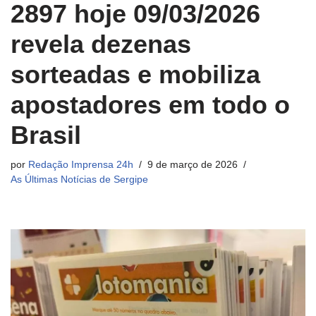
2897 hoje 09/03/2026
revela dezenas
sorteadas e mobiliza
apostadores em todo o
Brasil
por
Redação Imprensa 24h
9 de março de 2026
As Últimas Notícias de Sergipe