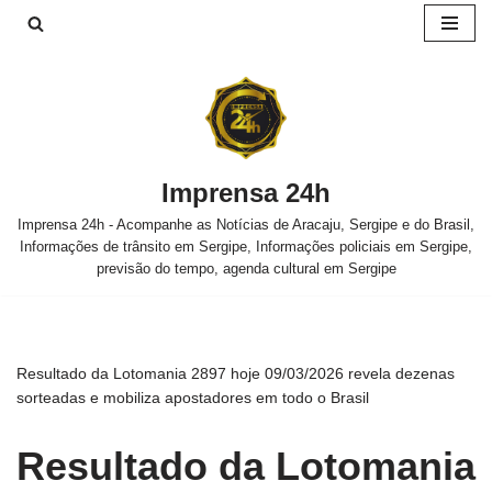
Pular
para
o
conteúdo
Imprensa 24h
Imprensa 24h - Acompanhe as Notícias de Aracaju, Sergipe e do Brasil,
Informações de trânsito em Sergipe, Informações policiais em Sergipe,
previsão do tempo, agenda cultural em Sergipe
Resultado da Lotomania 2897 hoje 09/03/2026 revela dezenas
sorteadas e mobiliza apostadores em todo o Brasil
Resultado da Lotomania