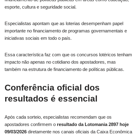
esporte, cultura e seguridade social.
Especialistas apontam que as loterias desempenham papel
importante no financiamento de programas governamentais e
iniciativas sociais em todo o país.
Essa característica faz com que os concursos lotéricos tenham
impacto não apenas no cotidiano dos apostadores, mas
também na estrutura de financiamento de políticas públicas.
Conferência oficial dos
resultados é essencial
Após cada sorteio, especialistas recomendam que os
apostadores confirmem o
resultado da Lotomania 2897 hoje
09/03/2026
diretamente nos canais oficiais da Caixa Econômica