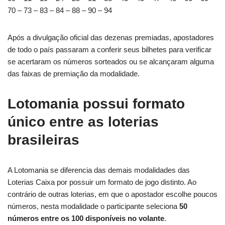
70 – 73 – 83 – 84 – 88 – 90 – 94
Após a divulgação oficial das dezenas premiadas, apostadores
de todo o país passaram a conferir seus bilhetes para verificar
se acertaram os números sorteados ou se alcançaram alguma
das faixas de premiação da modalidade.
Lotomania possui formato
único entre as loterias
brasileiras
A Lotomania se diferencia das demais modalidades das
Loterias Caixa por possuir um formato de jogo distinto. Ao
contrário de outras loterias, em que o apostador escolhe poucos
números, nesta modalidade o participante seleciona
50
números entre os 100 disponíveis no volante
.