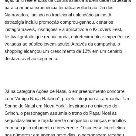
ação uniu referências da cultura asiática à identidade nordestina
para criar uma experiência temática voltada ao Dia dos
Namorados, fugindo do tradicional calendário junino. A
estratégia incluiu promoção comprou-ganhou, cenários
instagramáveis, inscrições via aplicativo e o K-Lovers Fest,
festival gratuito que reuniu moda, entretenimento e experiências
voltadas ao público jovem-adulto. Através da campanha, o
shopping alcançou um crescimento de 12% em um cenário
desfavorável ao segmento.
Já na categoria Ações de Natal, o empreendimento concorre
com “Amigo Nada Natalino”, projeto integrado à campanha “Um
Sonho de Natal em Nova York”. Inspirado no universo do
Grinch, o personagem assumia o trono do Papai Noel às
segundas-feiras e rapidamente conquistou crianças e adultos
com seu jeito rabugento e irreverente. O sucesso foi refletido
nos números: em apenas nove dias, o personagem recebeu