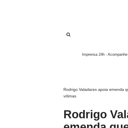
Pular
para
o
conteúdo
Imprensa 24h - Acompanhe a
Rodrigo Valadares apoia emenda qu
vítimas
Rodrigo Val
emenda que 