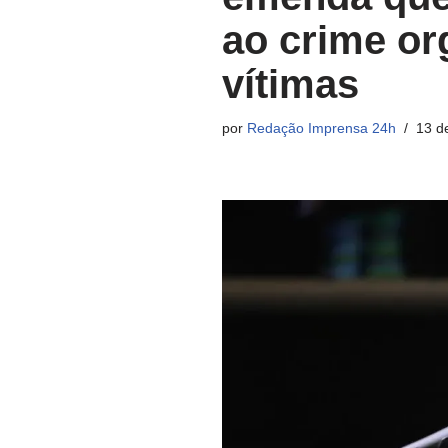
ao crime or
vítimas
por
Redação Imprensa 24h
13 d